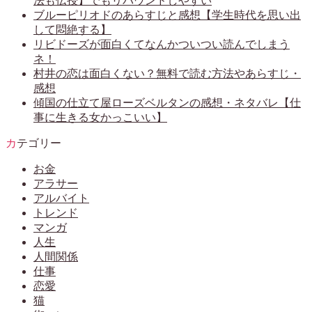
法も伝授】でもリバウンドしやすい
ブルーピリオドのあらすじと感想【学生時代を思い出
して悶絶する】
リビドーズが面白くてなんかついつい読んでしまう
ネ！
村井の恋は面白くない？無料で読む方法やあらすじ・
感想
傾国の仕立て屋ローズベルタンの感想・ネタバレ【仕
事に生きる女かっこいい】
カテゴリー
お金
アラサー
アルバイト
トレンド
マンガ
人生
人間関係
仕事
恋愛
猫